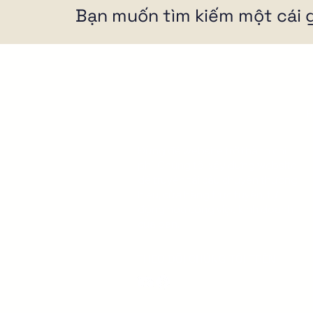
Bạn muốn tìm kiếm một cái g
B
H
Đừng để website trở thành chi
Q
phí. Chúng tôi xây dựng website
để truyền tải câu chuyện thương
W
hiệu, cửa hàng trực tuyến, tự
K
động hóa công việc kinh doanh
của bạn.
THEO DÕI CHÚNG TÔI TRÊN