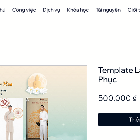
chủ
Công việc
Dịch vụ
Khóa học
Tài nguyên
Giới 
Template L
Phục
500.000 ₫
Thê