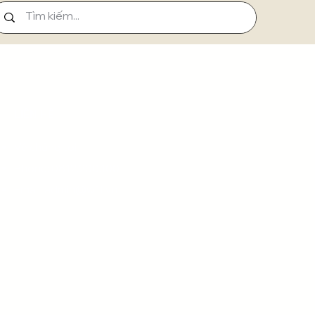
LIÊN HỆ
Về chúng tôi
Phone: 0812.200.100
Email:
admin@w1t.vn