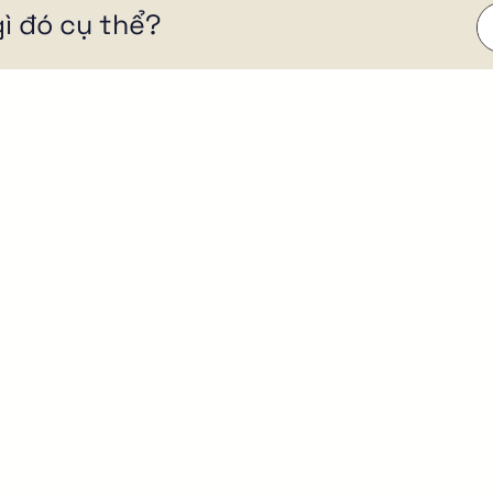
ì đó cụ thể?
ÀI VIẾT HAY
CHÍNH SÁCH
ọc Marketing Webite
Chính sách bảo mật
uy trình thiết kế website
Chính sách hoàn tiền
ix là gì?
iếm tiền từ Website