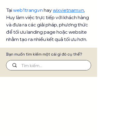
Tại 
web1trang.vn
 hay 
wixvietnam.vn
, 
Huy làm việc trực tiếp với khách hàng 
và đưa ra các giải pháp, phương thức 
để tối ưu landing page hoặc website 
nhằm tạo ra nhiều kết quả tối ưu hơn.
Bạn muốn tìm kiếm một cái gì đó cụ thể?
Đừng để website trở thành chi phí.
Chúng tôi xây dựng website để
truyền tải câu chuyện thương hiệu,
cửa hàng trực tuyến, tự động hóa
công việc kinh doanh của bạn.
THEO DÕI CHÚNG TÔI TRÊN