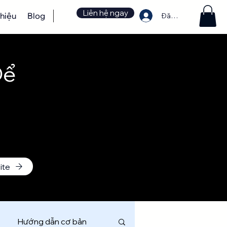
Liên hệ ngay
thiệu
Blog
Đăng nhập
Để
ite
Hướng dẫn cơ bản