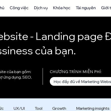
chủ
Công việc
Dịch vụ
Khóa học
Tài nguyên
Giới 
Website - Landing page 
ssiness của bạn.
site của bạn gồm:
CHƯƠNG TRÌNH MIỄN PHÍ:
chợ ứng dụng, SEO,
Học đầy đủ về Marketing Webs
tức
UX/UI
Tool
Growth
Marketing insights