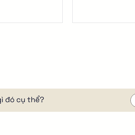
ì đó cụ thể?