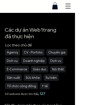
Các dự án Web1trang
đã thực hiện
Lọc theo chủ đề
Agency
CV - Porfolio
Chuyên gia
Dich vụ
Doanh nghiệp
Dịch vụ
E-Commerce
Giáo dục
Nội thất
Sản xuất
Sức khỏe
Sự kiện
Tổ chức cộng đồng
Y tế
127
Số website được tìm thấy