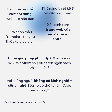
Khả năng
thiết kế &
Làm thế nào để
bố cục
trang web
viết nội dung
website hấp dẫn
Xác định xem
trang web của
Lựa chọn mẫu
bạn đã tối ưu
(template) hay tự
chưa?
thiết kế giao diện
Chọn giải pháp phù hợp
(Wordpress,
Wix, Webflow, v.v.) dựa trên ngân sách
và nhu cầu?
Với những người
không có kinh nghiệm
công nghệ
, liệu họ có thể tự làm được
hay không?
Và nhiều câu hỏi khác nữa...