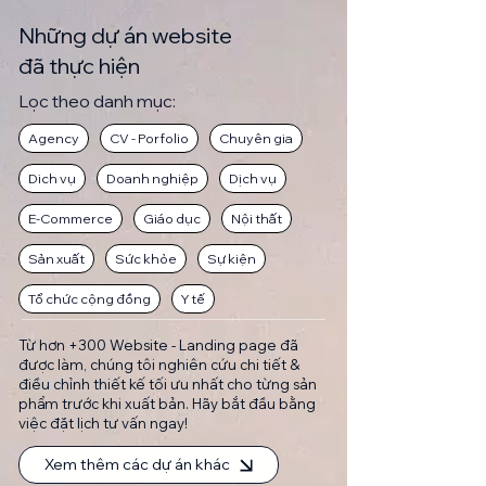
Những dự án website
đã thực hiện
Lọc theo danh mục:
Agency
CV - Porfolio
Chuyên gia
Dich vụ
Doanh nghiệp
Dịch vụ
E-Commerce
Giáo dục
Nội thất
Sản xuất
Sức khỏe
Sự kiện
Tổ chức cộng đồng
Y tế
Từ hơn +300 Website - Landing page đã
được làm, chúng tôi nghiên cứu chi tiết &
điều chỉnh thiết kế tối ưu nhất cho từng sản
phẩm trước khi xuất bản. Hãy bắt đầu bằng
việc đặt lịch tư vấn ngay!
Xem thêm các dự án khác