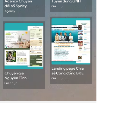
Agency Chuyển
Tuyển dụng GNH
đổi số Synity
Giáo dục
Agency
Landing page Chia
Chuyên gia
sẻ Cộng đồng BKE
Nguyên Tình
Giáo dục
Giáo dục
Đã thực hiện
01 /03
368+