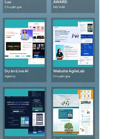
Luu
AWARD
Chuyên gia
Nội thất
Dự án iLive AI
Website AgileLab
Agency
Chuyên gia