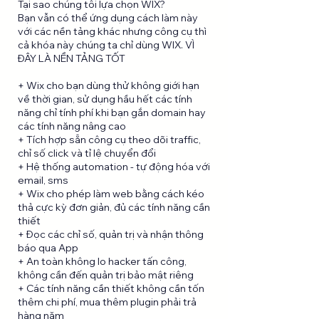
Tại sao chúng tôi lựa chọn WIX?
Bạn vẫn có thể ứng dụng cách làm này
với các nền tảng khác nhưng công cụ thì
cả khóa này chúng ta chỉ dùng WIX. VÌ
ĐÂY LÀ NỀN TẢNG TỐT
+ Wix cho bạn dùng thử không giới hạn
về thời gian, sử dụng hầu hết các tính
năng chỉ tính phí khi bạn gắn domain hay
các tính năng nâng cao
+ Tích hợp sẵn công cụ theo dõi traffic,
chỉ số click và tỉ lệ chuyển đổi
+ Hệ thống automation - tự động hóa với
email, sms
+ Wix cho phép làm web bằng cách kéo
thả cực kỳ đơn giản, đủ các tính năng cần
thiết
+ Đọc các chỉ số, quản trị và nhận thông
báo qua App
+ An toàn không lo hacker tấn công,
không cần đến quản trị bảo mật riêng
+ Các tính năng cần thiết không cần tốn
thêm chi phí, mua thêm plugin phải trả
hàng năm