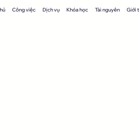
chủ
Công việc
Dịch vụ
Khóa học
Tài nguyên
Giới 