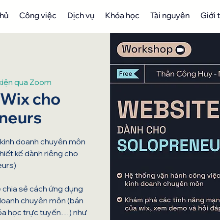
chủ
Công việc
Dịch vụ
Khóa học
Tài nguyên
Giới 
kiện qua Zoom
Wix cho
neurs
 kinh doanh chuyên môn
iết kế dành riêng cho
urs)
ẽ chia sẻ cách ứng dụng
 doanh chuyên môn (bán
óa học trực tuyến…) như