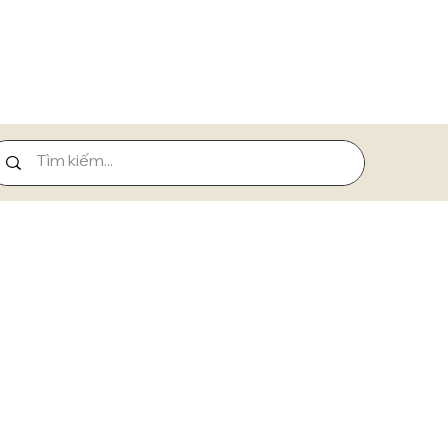
LIÊN HỆ
Về chúng tôi
Phone: 0812.200.100
Email:
admin@w1t.vn