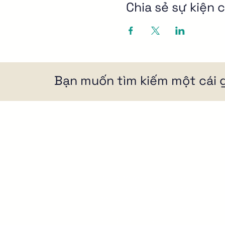
Chia sẻ sự kiện 
Bạn muốn tìm kiếm một cái g
B
H
Đừng để website trở thành chi
Q
phí. Chúng tôi xây dựng website
để truyền tải câu chuyện thương
W
hiệu, cửa hàng trực tuyến, tự
K
động hóa công việc kinh doanh