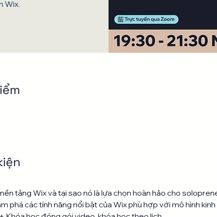
n Wix.
điểm
kiện
ề nền tảng Wix và tại sao nó là lựa chọn hoàn hảo cho soloprene
ám phá các tính năng nổi bật của Wix phù hợp với mô hình kin
 Khóa học đóng gói video, khóa học theo lịch 