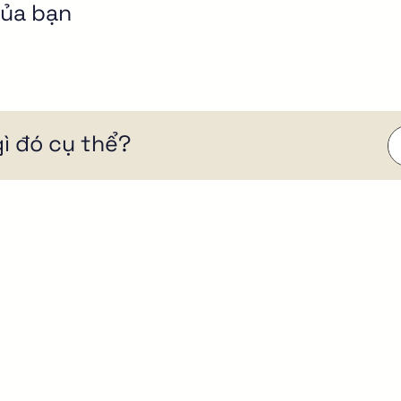
của bạn
ì đó cụ thể?
ÀI VIẾT HAY
CHÍNH SÁCH
ọc Marketing Webite
Chính sách bảo mật
uy trình thiết kế website
Chính sách hoàn tiền
ix là gì?
iếm tiền từ Website