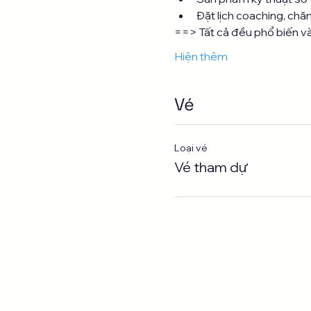
Đặt lịch coaching, chă
==> Tất cả đều phổ biến v
Hiện thêm
Vé
Loại vé
Vé tham dự