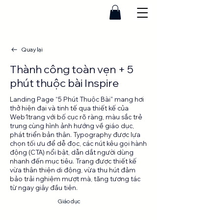
Quay lại
Thành công toàn vẹn + 5
phút thuộc bài Inspire
Landing Page “5 Phút Thuộc Bài” mang hơi
thở hiện đại và tinh tế qua thiết kế của
Web1trang với bố cục rõ ràng, màu sắc trẻ
trung cùng hình ảnh hướng về giáo dục,
phát triển bản thân. Typography được lựa
chọn tối ưu để dễ đọc, các nút kêu gọi hành
động (CTA) nổi bật, dẫn dắt người dùng
nhanh đến mục tiêu. Trang được thiết kế
vừa thân thiện di động, vừa thu hút đảm
bảo trải nghiệm mượt mà, tăng tương tác
từ ngay giây đầu tiên.
Landing
Giáo dục
page