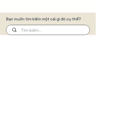
Bạn muốn tìm kiếm một cái gì đó cụ thể?
Đừng để website trở thành chi phí.
Chúng tôi xây dựng website để
truyền tải câu chuyện thương hiệu,
cửa hàng trực tuyến, tự động hóa
công việc kinh doanh của bạn.
THEO DÕI CHÚNG TÔI TRÊN
BÀI VIẾT HAY
Học Marketing Webite