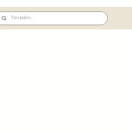
LIÊN HỆ
Về chúng tôi
Phone: 0812.200.100
Email:
admin@w1t.vn