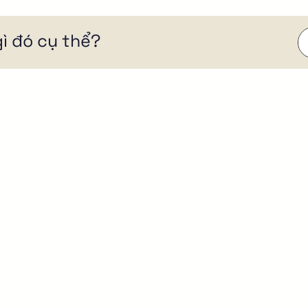
ì đó cụ thể?
ÀI VIẾT HAY
CHÍNH SÁCH
ọc Marketing Webite
Chính sách bảo mật
uy trình thiết kế website
Chính sách hoàn tiền
ix là gì?
iếm tiền từ Website