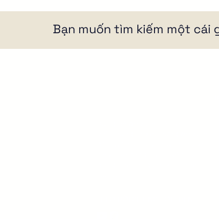
Bạn muốn tìm kiếm một cái g
B
H
Đừng để website trở thành chi
Q
phí. Chúng tôi xây dựng website
để truyền tải câu chuyện thương
W
hiệu, cửa hàng trực tuyến, tự
K
động hóa công việc kinh doanh
của bạn.
THEO DÕI CHÚNG TÔI TRÊN