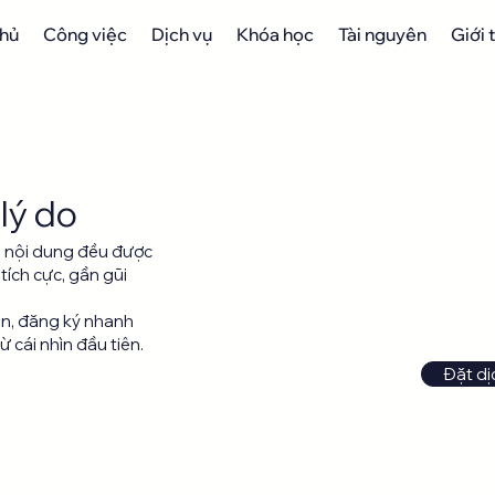
chủ
Công việc
Dịch vụ
Khóa học
Tài nguyên
Giới 
lý do
n nội dung đều được
tích cực, gần gũi
in, đăng ký nhanh
 cái nhìn đầu tiên.
Đặt dị