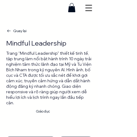
Quay lại
Mindful Leadership
Trang “Mindful Leadership” thiết kế tinh tế,
tập trung làm nổi bật hành trình 10 ngày trải
nghiệm tâm thức lãnh đạo tại Mỹ và Tu Viện
Bích Nham trong kỷ nguyên AI. Hình ảnh, bố
cục và CTA được tối ưu sắc nét để khơi gợi
cảm xúc, truyền cảm hứng và dẫn dắt hành
động đăng ký nhanh chóng. Giao diện
responsive và rõ ràng giúp người xem dễ
hiểu lợi ích và lịch trình ngay lần đầu tiếp
cận.
Landing
Giáo dục
page