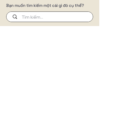
Bạn muốn tìm kiếm một cái gì đó cụ thể?
Đừng để website trở thành chi phí.
Chúng tôi xây dựng website để
truyền tải câu chuyện thương hiệu,
cửa hàng trực tuyến, tự động hóa
công việc kinh doanh của bạn.
THEO DÕI CHÚNG TÔI TRÊN
BÀI VIẾT HAY
Học Marketing Webite
Quy trình thiết kế website
Wix là gì?