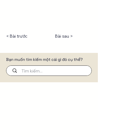
< Bài trước
Bài sau >
Bạn muốn tìm kiếm một cái gì đó cụ thể?
Đừng để website trở thành chi phí.
Chúng tôi xây dựng website để
truyền tải câu chuyện thương hiệu,
cửa hàng trực tuyến, tự động hóa
công việc kinh doanh của bạn.