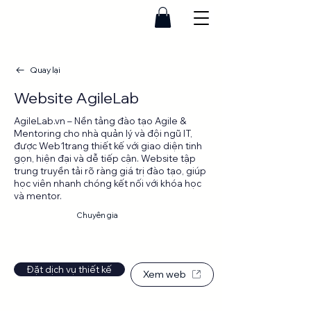
Quay lại
Website AgileLab
AgileLab.vn – Nền tảng đào tạo Agile &
Mentoring cho nhà quản lý và đội ngũ IT,
được Web1trang thiết kế với giao diện tinh
gọn, hiện đại và dễ tiếp cận. Website tập
trung truyền tải rõ ràng giá trị đào tạo, giúp
học viên nhanh chóng kết nối với khóa học
và mentor.
Website
Chuyên gia
Đặt dịch vụ thiết kế
Xem web