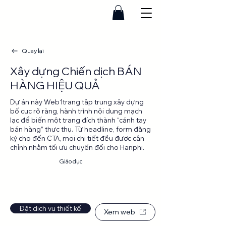
Quay lại
Xây dựng Chiến dịch BÁN
HÀNG HIỆU QUẢ
Dự án này Web1trang tập trung xây dựng
bố cục rõ ràng, hành trình nội dung mạch
lạc để biến một trang đích thành “cánh tay
bán hàng” thực thụ. Từ headline, form đăng
ký cho đến CTA, mọi chi tiết đều được cân
chỉnh nhằm tối ưu chuyển đổi cho Hanphi.
Landing
Giáo dục
page
Đặt dịch vụ thiết kế
Xem web