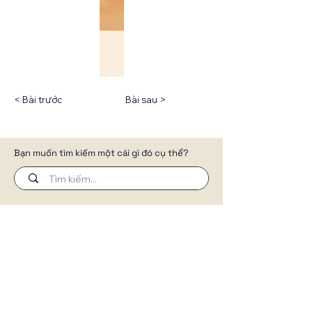
< Bài trước
Bài sau >
Bạn muốn tìm kiếm một cái gì đó cụ thể?
Đừng để website trở thành chi phí.
Chúng tôi xây dựng website để
truyền tải câu chuyện thương hiệu,
cửa hàng trực tuyến, tự động hóa