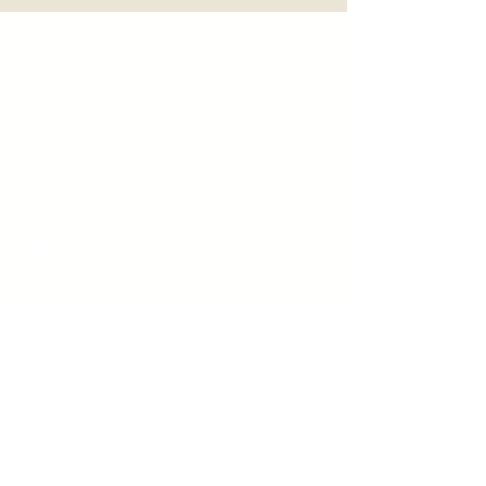
Đừng để website trở thành chi phí.
Chúng tôi xây dựng website để
truyền tải câu chuyện thương hiệu,
cửa hàng trực tuyến, tự động hóa
công việc kinh doanh của bạn.
THEO DÕI CHÚNG TÔI TRÊN
BÀI VIẾT HAY
Học Marketing Webite
Quy trình thiết kế website
Wix là gì?
Kiếm tiền từ Website
CHÍNH SÁCH