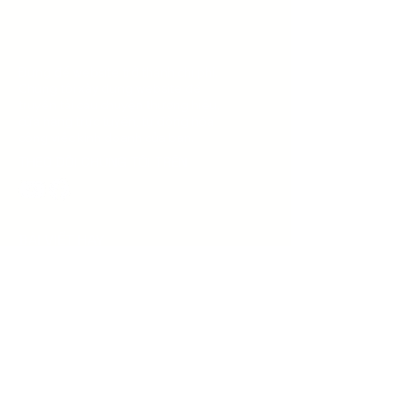
Đừng để website trở thành chi phí.
Chúng tôi xây dựng website để
truyền tải câu chuyện thương hiệu,
cửa hàng trực tuyến, tự động hóa
công việc kinh doanh của bạn.
THEO DÕI CHÚNG TÔI TRÊN
BÀI VIẾT HAY
Học Marketing Webite
Quy trình thiết kế website
Wix là gì?
Kiếm tiền từ Website
CHÍNH SÁCH