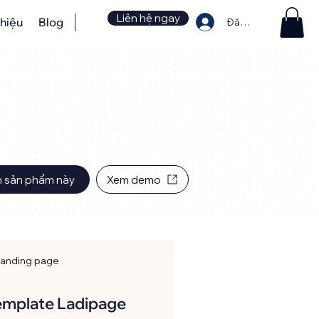
Liên hệ ngay
thiệu
Blog
Đăng nhập
 sản phẩm này
Xem demo
anding page
emplate Ladipage