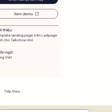
Xem demo
i thiệu:
mplate landing page trên Ladipage
nh cho Talkshow nhỏ
ôn ngữ:
ng Việt
Tiếp theo