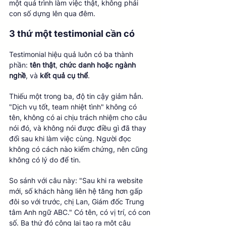
một quá trình làm việc thật, không phải 
con số dựng lên qua đêm.
3 thứ một testimonial cần có
Testimonial hiệu quả luôn có ba thành 
phần: 
tên thật
, 
chức danh hoặc ngành 
nghề
, và 
kết quả cụ thể
.
Thiếu một trong ba, độ tin cậy giảm hẳn. 
"Dịch vụ tốt, team nhiệt tình" không có 
tên, không có ai chịu trách nhiệm cho câu 
nói đó, và không nói được điều gì đã thay 
đổi sau khi làm việc cùng. Người đọc 
không có cách nào kiểm chứng, nên cũng 
không có lý do để tin.
So sánh với câu này: "Sau khi ra website 
mới, số khách hàng liên hệ tăng hơn gấp 
đôi so với trước, chị Lan, Giám đốc Trung 
tâm Anh ngữ ABC." Có tên, có vị trí, có con 
số. Ba thứ đó cộng lại tạo ra một câu 