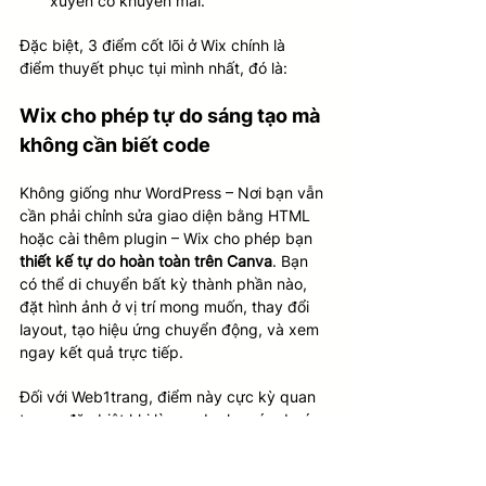
xuyên có khuyến mãi.
Đặc biệt, 3 điểm cốt lõi ở Wix chính là 
điểm thuyết phục tụi mình nhất, đó là:
Wix cho phép tự do sáng tạo mà 
không cần biết code
Không giống như WordPress – Nơi bạn vẫn 
cần phải chỉnh sửa giao diện bằng HTML 
hoặc cài thêm plugin – Wix cho phép bạn 
thiết kế tự do hoàn toàn trên Canva
. Bạn 
có thể di chuyển bất kỳ thành phần nào, 
đặt hình ảnh ở vị trí mong muốn, thay đổi 
layout, tạo hiệu ứng chuyển động, và xem 
ngay kết quả trực tiếp.
Đối với Web1trang, điểm này cực kỳ quan 
trọng, đặc biệt khi làm web cho các dự án 
sáng tạo hoặc landing page cần “wow 
factor”.  Wix giúp tụi mình thử nghiệm bố 