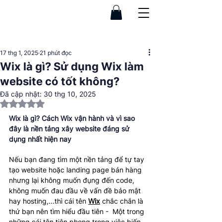
17 thg 1, 2025
21 phút đọc
Wix là gì? Sử dụng Wix làm
website có tốt không?
Đã cập nhật:
30 thg 10, 2025
Đã xếp hạng NaN/5 sao.
Wix là gì? Cách Wix vận hành và vì sao 
đây là nền tảng xây website đáng sử 
dụng nhất hiện nay
Nếu bạn đang tìm một nền tảng để tự tay 
tạo website hoặc landing page bán hàng 
nhưng lại không muốn đụng đến code, 
không muốn đau đầu về vấn đề bảo mật 
hay hosting,...thì cái tên 
Wix
 chắc chắn là 
thứ bạn nên tìm hiểu đầu tiên -  Một trong 
những cái tên tiên phong trong việc biến 