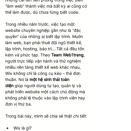
“làm web” thành việc mà bất kỳ ai cũng có 
thể làm được, dù chưa từng biết code.
Trong nhiều năm trước, việc tạo một 
website chuyên nghiệp gần như là “đặc 
quyền” của những ai biết lập trình. Muốn 
làm web, bạn phải thuê đội ngũ thiết kế, 
lập trình, hosting, bảo trì….Tất cả đều tốn 
kém và phức tạp. Theo 
Team Web1trang
, 
người trực tiếp vận hành và thử nghiệm 
nhiều nền tảng thiết kế web khác nhau, 
Wix không chỉ là công cụ kéo – thả đơn 
thuần. Nó là 
một hệ sinh thái toàn 
diện
 giúp người dùng tự tạo, quản lý và 
phát triển website một cách chủ động mà 
không phải lệ thuộc vào lập trình viên hay 
đơn vị thứ ba.
Trong bài này, mình sẽ chia sẻ thật chi tiết:
Wix là gì?