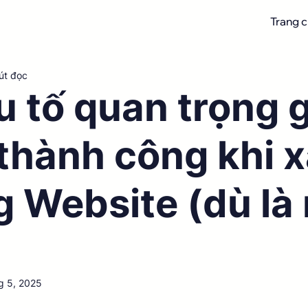
Trang 
út đọc
u tố quan trọng 
thành công khi 
 Website (dù là
)
g 5, 2025
 NaN/5 sao.