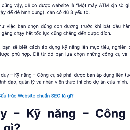
 cũng vậy, để có được website là “Một máy ATM xịn sò giúp
ậy để dễ hình dung), cần có đủ 3 yếu tố. 
ư việc bạn chọn đúng con đường trước khi bắt đầu hành
 gắng chạy hết tốc lực cũng chẳng đến được đích. 
 bạn sẽ biết cách áp dụng kỹ năng lên mục tiêu, nghiên 
lược phù hợp. Để từ đó bạn lựa chọn những công cụ và 
 duy – Kỹ năng – Công cụ sẽ phải được bạn áp dụng liên tục 
ãnh đạo, quản lý và nhân viên thực thi cho dự án của mình. 
ấu trúc Website chuẩn SEO là gì?
y – Kỹ năng – Công 
 gì?