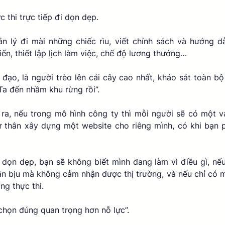
c thi trực tiếp đi dọn dẹp. 
ản lý đi mài những chiếc rìu, viết chính sách và hướng dẫ
iến, thiết lập lịch làm việc, chế độ lương thưởng… 
 đạo, là người trèo lên cái cây cao nhất, khảo sát toàn bộ 
“Ta đến nhầm khu rừng rồi”. 
ra, nếu trong mô hình công ty thì mỗi người sẽ có một vai
 thân xây dựng một website cho riêng mình, có khi bạn ph
dọn dẹp, bạn sẽ không biết mình đang làm vì điều gì, nếu 
 bịu mà không cảm nhận được thị trường, và nếu chỉ có mỗi
g thực thi. 
 chọn đúng quan trọng hơn nỗ lực”. 