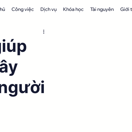
chủ
Công việc
Dịch vụ
Khóa học
Tài nguyên
Giới 
giúp
xây
 người