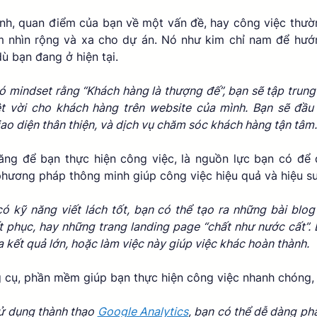
ịnh, quan điểm của bạn về một vấn đề, hay công việc thườn
nhìn rộng và xa cho dự án. Nó như kim chỉ nam để hướn
dù bạn đang ở hiện tại.  
ó mindset rằng “Khách hàng là thượng đế”, bạn sẽ tập trung 
ệt vời cho khách hàng trên website của mình. Bạn sẽ đầu 
giao diện thân thiện, và dịch vụ chăm sóc khách hàng tận tâm.
ăng để bạn thực hiện công việc, là nguồn lực bạn có để 
phương pháp thông minh giúp công việc hiệu quả và hiệu su
ó kỹ năng viết lách tốt, bạn có thể tạo ra những bài blog
 phục, hay những trang landing page “chất như nước cất”. 
a kết quả lớn, hoặc làm việc này giúp việc khác hoàn thành. 
ng cụ, phần mềm giúp bạn thực hiện công việc nhanh chóng, 
ử dụng thành thạo 
Google Analytics
, bạn có thể dễ dàng phân