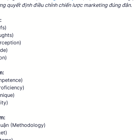
ng quyết định điều chỉnh chiến lược marketing đúng đắn. 
:
fs)
ughts)
rception)
ude)
on)  
m:
mpetence)
oficiency)
hnique)
ity) 
m:
luận (Methodology)
et)