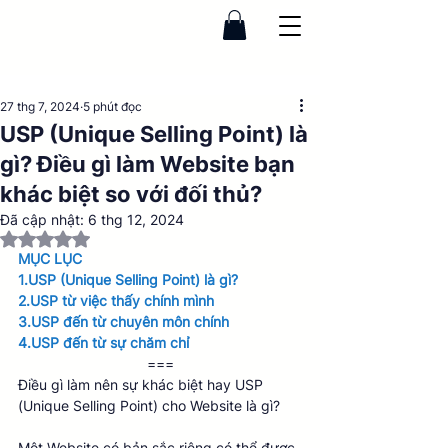
27 thg 7, 2024
5 phút đọc
USP (Unique Selling Point) là
gì? Điều gì làm Website bạn
khác biệt so với đối thủ?
Đã cập nhật:
6 thg 12, 2024
Đã xếp hạng NaN/5 sao.
MỤC LỤC
1.USP (Unique Selling Point) là gì?
2.USP từ việc thấy chính mình
3.USP đến từ chuyên môn chính
4.USP đến từ sự chăm chỉ 
===
Điều gì làm nên sự khác biệt hay USP 
(Unique Selling Point) cho Website là gì? 
Một Website có bản sắc riêng có thể được 