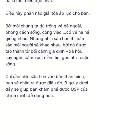
đã là một điều độc nhất. 
Điều này phần nào giải tỏa áp lực cho bạn. 
Bởi mỗi chúng ta dù trông vẻ bề ngoài, 
phong cách sống, công việc,…có vẻ na ná 
giống nhau. Nhưng nhìn sâu hơn thì bản 
sắc mỗi người sẽ khác nhau, bởi nó được 
tạo thành từ bối cảnh gia đình – xã hội, 
suy nghĩ, cảm xúc, niềm tin, góc nhìn cuộc 
sống… 
Chỉ cần nhìn sâu hơn vào bản thân mình, 
bạn sẽ nhận ra được điều đó. 3 gợi ý dưới 
đây sẽ giúp bạn khám phá được USP của 
chính mình dễ dàng hơn.