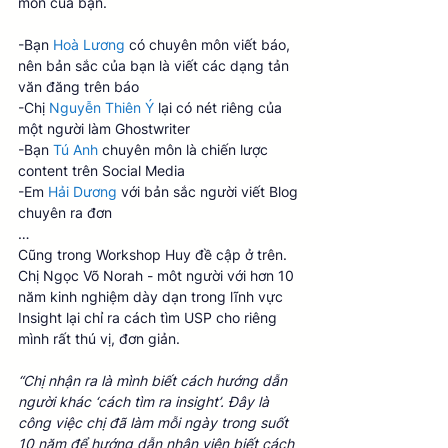
môn của bạn. 
-Bạn 
Hoà Lương
 có chuyên môn viết báo, 
nên bản sắc của bạn là viết các dạng tản 
văn đăng trên báo 
-Chị 
Nguyễn Thiên Ý
 lại có nét riêng của 
một người làm Ghostwriter 
-Bạn 
Tú Anh
 chuyên môn là chiến lược 
content trên Social Media 
-Em 
Hải Dương
 với bản sắc người viết Blog 
chuyên ra đơn 
… 
Cũng trong Workshop Huy đề cập ở trên. 
Chị Ngọc Võ Norah - môt người với hơn 10 
năm kinh nghiệm dày dạn trong lĩnh vực 
Insight lại chỉ ra cách tìm USP cho riêng 
mình rất thú vị, đơn giản.
“Chị nhận ra là mình biết cách hướng dẫn 
người khác ‘cách tìm ra insight’. Đây là 
công việc chị đã làm mỗi ngày trong suốt 
10 năm để hướng dẫn nhân viên biết cách 