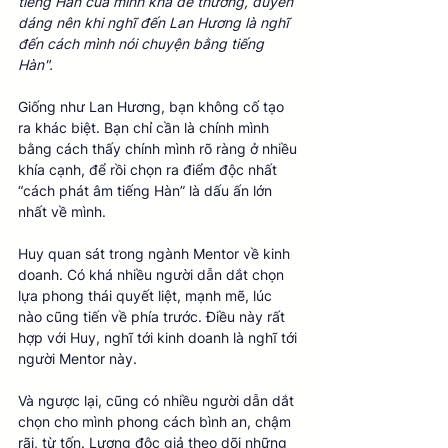
tiếng Hàn của mình khá dễ thương, duyên 
dáng nên khi nghĩ đến Lan Hương là nghĩ 
đến cách mình nói chuyện bằng tiếng 
Hàn". 
Giống như Lan Hương, bạn không cố tạo 
ra khác biệt. Bạn chỉ cần là chính mình 
bằng cách thấy chính mình rõ ràng ở nhiều 
khía cạnh, để rồi chọn ra điểm độc nhất 
“cách phát âm tiếng Hàn” là dấu ấn lớn 
nhất về mình.
Huy quan sát trong ngành Mentor về kinh 
doanh. Có khá nhiều người dẫn dắt chọn 
lựa phong thái quyết liệt, mạnh mẽ, lúc 
nào cũng tiến về phía trước. Điều này rất 
hợp với Huy, nghĩ tới kinh doanh là nghĩ tới 
người Mentor này.  
Và ngược lại, cũng có nhiều người dẫn dắt 
chọn cho mình phong cách bình an, chậm 
rãi, từ tốn. Lượng độc giả theo dõi những 