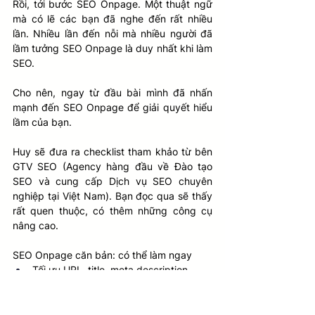
Rồi, tới bước SEO Onpage. Một thuật ngữ 
mà có lẽ các bạn đã nghe đến rất nhiều 
lần. Nhiều lần đến nỗi mà nhiều người đã 
lầm tưởng SEO Onpage là duy nhất khi làm 
SEO. 
Cho nên, ngay từ đầu bài mình đã nhấn 
mạnh đến SEO Onpage để giải quyết hiểu 
lầm của bạn. 
Huy sẽ đưa ra checklist tham khảo từ bên 
GTV SEO (Agency hàng đầu về Đào tạo 
SEO và cung cấp Dịch vụ SEO chuyên 
nghiệp tại Việt Nam). Bạn đọc qua sẽ thấy 
rất quen thuộc, có thêm những công cụ 
nâng cao.
SEO Onpage căn bản: có thể làm ngay
Tối ưu URL, title, meta description
Heading 1, heading 2-3
Keyword Density
Content Unique đáp ứng search intent