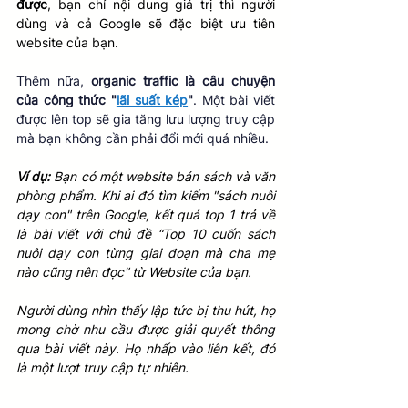
được
, bạn chỉ nội dung giá trị thì người 
dùng và cả Google sẽ đặc biệt ưu tiên 
website của bạn.
Thêm nữa, 
organic traffic là câu chuyện 
của công thức "
lãi suất kép
"
. Một bài viết 
được lên top sẽ gia tăng lưu lượng truy cập 
mà bạn không cần phải đổi mới quá nhiều.
Ví dụ:
 Bạn có một website bán sách và văn 
phòng phẩm. Khi ai đó tìm kiếm "sách nuôi 
dạy con" trên Google, kết quả top 1 trả về 
là bài viết với chủ đề “Top 10 cuốn sách 
nuôi dạy con từng giai đoạn mà cha mẹ 
nào cũng nên đọc” từ Website của bạn. 
Người dùng nhìn thấy lập tức bị thu hút, họ 
mong chờ nhu cầu được giải quyết thông 
qua bài viết này. Họ nhấp vào liên kết, đó 
là một lượt truy cập tự nhiên.