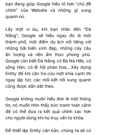
bạn đang giúp Google hiểu rõ hơn “chủ đề 
chính” của Website và những gì xung 
quanh nó. 
Lấy một ví dụ, khi bạn nhắc đến "Đà 
Nẵng", Google sẽ hiểu ngay đó là một 
thành phố, một điểm du lịch nổi tiếng với 
những bãi biển xinh đẹp, những cây cầu 
ấn tượng và nền ẩm thực phong phú. 
Google còn biết Đà Nẵng có Bà Nà Hills, có 
sông Hàn, có lễ hội pháo hoa,...Xây dựng 
Entity để khi cần tra cứu một khía cạnh thì 
ngay lập tức các mối kết nối xung quanh 
cũng được dẫn dắt theo.
Google không muốn hiểu đơn lẻ một thông 
tin, nó muốn nhìn thấy bức tranh toàn cảnh 
để có thể đưa ra kết quả chính xác hơn 
cho người dùng khi họ truy vấn từ khóa.
Để thiết lập Entity căn bản, chúng ta sẽ có 