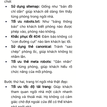
chơi:
Sử dụng sitemap:
 Giống như "bản đồ 
chỉ dẫn" giúp khách dễ dàng tìm thấy 
từng phòng trong ngôi nhà. 
Tối ưu robots.txt:
 Như "bảng thông 
báo" cho khách biết phòng nào được 
phép vào, phòng nào không. 
Khắc phục lỗi 404:
 Đảm bảo không có 
"con đường cụt" nào làm khách lạc lối. 
Sử dụng thẻ canonical:
 Tránh "sao 
chép" phòng ốc, giúp khách không bị 
nhầm lẫn. 
Tối ưu thẻ meta robots:
 "Gắn nhãn" 
cho từng phòng, giúp khách hiểu rõ 
chức năng của mỗi phòng. 
Bước thứ hai, trang trí ngôi nhà thật đẹp:
Tối ưu tốc độ tải trang:
 Giúp khách 
tham quan ngôi nhà một cách nhanh 
chóng và thoải mái. Họ không có cảm 
giác chờ đợi ngoài cửa để có thể khám 
phá ngôi nhà.