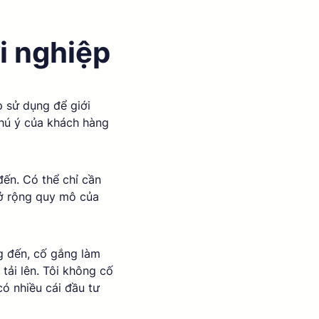
i nghiệp 
 sử dụng để giới 
chú ý của khách hàng 
ến. Có thể chỉ cần 
mở rộng quy mô của 
g đến, cố gắng làm 
tải lên. Tôi không cố 
ó nhiều cái đầu tư 