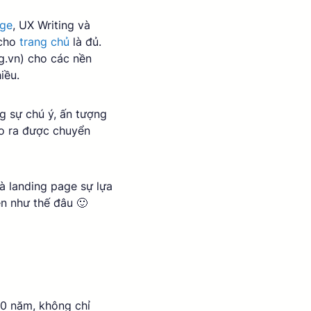
age
, UX Writing và 
cho 
trang chủ
 là đủ. 
g.vn) cho các nền 
iều. 
g sự chú ý, ấn tượng 
ạo ra được chuyển 
à landing page sự lựa 
ên như thế đâu 🙂 
30 năm, không chỉ 