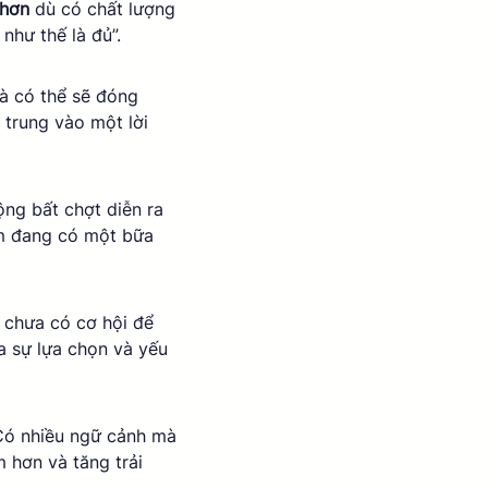
 hơn
 dù có chất lượng 
hư thế là đủ”. 
và có thể sẽ đóng 
p trung vào một lời 
ộng bất chợt diễn ra 
óm đang có một bữa 
 chưa có cơ hội để 
a sự lựa chọn và yếu 
Có nhiều ngữ cảnh mà 
m hơn và tăng trải 