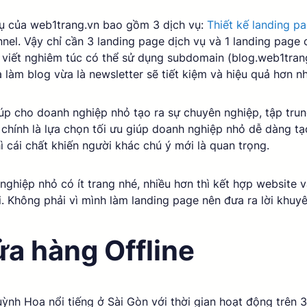
vụ của web1trang.vn bao gồm 3 dịch vụ: 
Thiết kế landing p
nnel. Vậy chỉ cần 3 landing page dịch vụ và 1 landing page 
u viết nghiêm túc có thể sử dụng subdomain (blog.web1tran
a làm blog vừa là newsletter sẽ tiết kiệm và hiệu quả hơn nh
úp cho doanh nghiệp nhỏ tạo ra sự chuyên nghiệp, tập trun
 chính là lựa chọn tối ưu giúp doanh nghiệp nhỏ dễ dàng t
ì cái chất khiến người khác chú ý mới là quan trọng. 
nghiệp nhỏ có ít trang nhé, nhiều hơn thì kết hợp website v
i. Không phải vì mình làm landing page nên đưa ra lời khuy
a hàng Offline 
ỳnh Hoa nổi tiếng ở Sài Gòn với thời gian hoạt động trên 