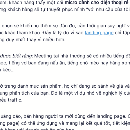
em, khách hàng thấy một cái 
micro dành cho điện thoại rẻ
g khách hàng sẽ tự thuyết phục mình “với nhu cầu của tôi n
 chọn sẽ khiến họ thêm sự đắn đo, cần thời gian suy nghĩ 
lúc khác tham khảo. Đây là lý do vì sao 
landing page
 chỉ tậ
g duy nhất thay vì nhiều hơn. 
được biết rằng:
 Meeting tại nhà thường sẽ có nhiều tiếng đ
hóc, tiếng vợ bạn đang nấu ăn, tiếng chó mèo hay hàng x
oa kéo… 
ở trang danh mục sản phẩm, họ chỉ đang so sánh về giá và
ng phân tích của bạn. Đó là một ví dụ nhỏ về nghịch lý củ
ễu traffic. 
quảng cáo, bán hàng người ta mới dùng đến landing page. 
ing page) có thể ứng dụng và mang lại kết quả tốt, tiết kiệ