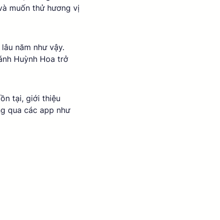
và muốn thử hương vị 
 lâu năm như vậy. 
bánh Huỳnh Hoa trở 
 tại, giới thiệu 
ng qua các app như 