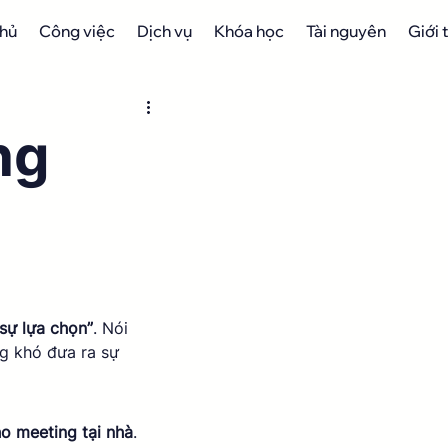
chủ
Công việc
Dịch vụ
Khóa học
Tài nguyên
Giới 
ng
 sự lựa chọn”
. Nói 
g khó đưa ra sự 
o meeting tại nhà
. 