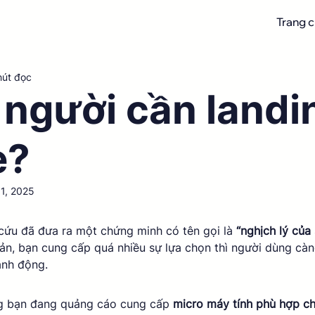
Trang 
hút đọc
à người cần landi
e?
 1, 2025
 NaN/5 sao.
cứu đã đưa ra một chứng minh có tên gọi là 
“nghịch lý của
ản, bạn cung cấp quá nhiều sự lựa chọn thì người dùng càn
ành động. 
g bạn đang quảng cáo cung cấp 
micro máy tính phù hợp ch